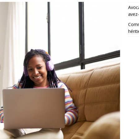
Avoca
avez
Comm
hériti