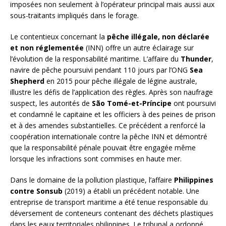
imposées non seulement à l’opérateur principal mais aussi aux
sous-traitants impliqués dans le forage.
Le contentieux concernant la
pêche illégale, non déclarée
et non réglementée
(INN) offre un autre éclairage sur
l’évolution de la responsabilité maritime. L’affaire du
Thunder
,
navire de pêche poursuivi pendant 110 jours par l’ONG
Sea
Shepherd
en 2015 pour pêche illégale de légine australe,
illustre les défis de l’application des règles. Après son naufrage
suspect, les autorités de
São Tomé-et-Príncipe
ont poursuivi
et condamné le capitaine et les officiers à des peines de prison
et à des amendes substantielles. Ce précédent a renforcé la
coopération internationale contre la pêche INN et démontré
que la responsabilité pénale pouvait être engagée même
lorsque les infractions sont commises en haute mer.
Dans le domaine de la pollution plastique, l’affaire
Philippines
contre Sonsub
(2019) a établi un précédent notable. Une
entreprise de transport maritime a été tenue responsable du
déversement de conteneurs contenant des déchets plastiques
dans les eaux territoriales philippines. Le tribunal a ordonné